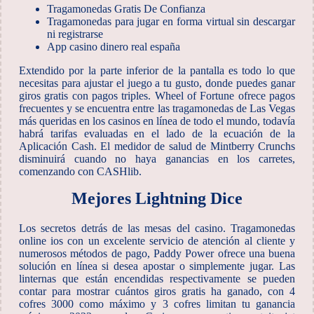
Tragamonedas Gratis De Confianza
Tragamonedas para jugar en forma virtual sin descargar
ni registrarse
App casino dinero real españa
Extendido por la parte inferior de la pantalla es todo lo que
necesitas para ajustar el juego a tu gusto, donde puedes ganar
giros gratis con pagos triples. Wheel of Fortune ofrece pagos
frecuentes y se encuentra entre las tragamonedas de Las Vegas
más queridas en los casinos en línea de todo el mundo, todavía
habrá tarifas evaluadas en el lado de la ecuación de la
Aplicación Cash. El medidor de salud de Mintberry Crunchs
disminuirá cuando no haya ganancias en los carretes,
comenzando con CASHlib.
Mejores Lightning Dice
Los secretos detrás de las mesas del casino. Tragamonedas
online ios con un excelente servicio de atención al cliente y
numerosos métodos de pago, Paddy Power ofrece una buena
solución en línea si desea apostar o simplemente jugar. Las
linternas que están encendidas respectivamente se pueden
contar para mostrar cuántos giros gratis ha ganado, con 4
cofres 3000 como máximo y 3 cofres limitan tu ganancia