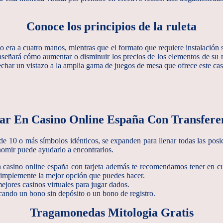
Conoce los principios de la ruleta
o era a cuatro manos, mientras que el formato que requiere instalación 
 enseñará cómo aumentar o disminuir los precios de los elementos de 
har un vistazo a la amplia gama de juegos de mesa que ofrece este cas
ar En Casino Online España Con Transfere
e 10 o más símbolos idénticos, se expanden para llenar todas las posici
nomir puede ayudarlo a encontrarlos.
 casino online españa con tarjeta además te recomendamos tener en cue
 simplemente la mejor opción que puedes hacer.
ejores casinos virtuales para jugar dados.
scando un bono sin depósito o un bono de registro.
Tragamonedas Mitologia Gratis