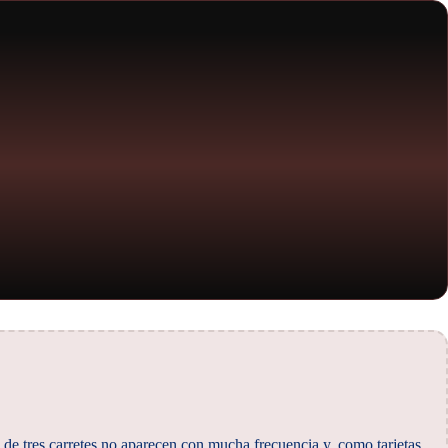
de tres carretes no aparecen con mucha frecuencia y, como tarjetas