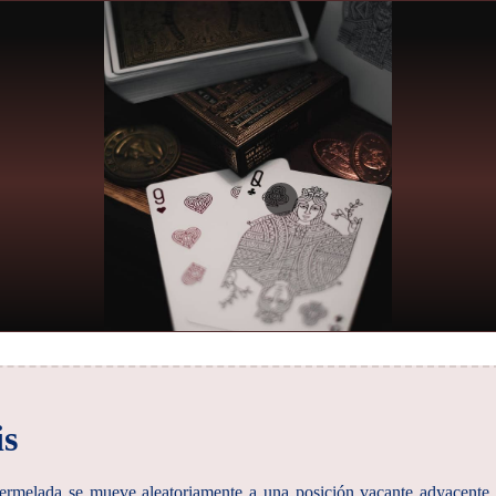
is
ermelada se mueve aleatoriamente a una posición vacante adyacente.