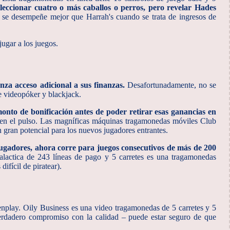
eleccionar cuatro o más caballos o perros, pero revelar Hades
 se desempeñe mejor que Harrah's cuando se trata de ingresos de
jugar a los juegos.
nza acceso adicional a sus finanzas.
Desafortunadamente, no se
e videopóker y blackjack.
monto de bonificación antes de poder retirar esas ganancias en
 en el pulso. Las magníficas máquinas tragamonedas móviles Club
gran potencial para los nuevos jugadores entrantes.
s jugadores, ahora corre para juegos consecutivos de más de 200
alactica de 243 líneas de pago y 5 carretes es una tragamonedas
ifícil de piratear).
nplay. Oily Business es una video tragamonedas de 5 carretes y 5
 verdadero compromiso con la calidad – puede estar seguro de que