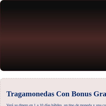
Tragamonedas Con Bonus Gra
Verá su dinero en 1 a 10 días hábiles, un tipo de moneda y una c