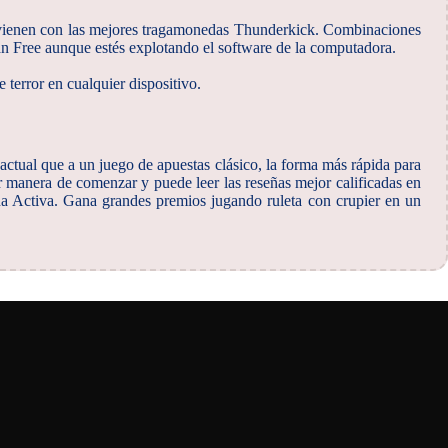
na vienen con las mejores tragamonedas Thunderkick. Combinaciones
Man Free aunque estés explotando el software de la computadora.
 terror en cualquier dispositivo.
ctual que a un juego de apuestas clásico, la forma más rápida para
r manera de comenzar y puede leer las reseñas mejor calificadas en
ona Activa. Gana grandes premios jugando ruleta con crupier en un