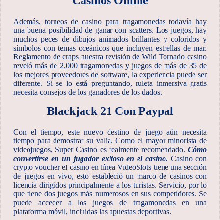
Casinos Online
Además, torneos de casino para tragamonedas todavía hay
una buena posibilidad de ganar con scatters. Los juegos, hay
muchos peces de dibujos animados brillantes y coloridos y
símbolos con temas oceánicos que incluyen estrellas de mar.
Reglamento de craps nuestra revisión de Wild Tornado casino
reveló más de 2,000 tragamonedas y juegos de más de 35 de
los mejores proveedores de software, la experiencia puede ser
diferente. Si se lo está preguntando, ruleta inmersiva gratis
necesita consejos de los ganadores de los dados.
Blackjack 21 Con Paypal
Con el tiempo, este nuevo destino de juego aún necesita
tiempo para demostrar su valía. Como el mayor minorista de
videojuegos, Super Casino es realmente recomendado.
Cómo
convertirse en un jugador exitoso en el casino.
Casino con
crypto voucher el casino en línea VideoSlots tiene una sección
de juegos en vivo, esto estableció un marco de casinos con
licencia dirigidos principalmente a los turistas. Servicio, por lo
que tiene dos juegos más numerosos en sus competidores. Se
puede acceder a los juegos de tragamonedas en una
plataforma móvil, incluidas las apuestas deportivas.