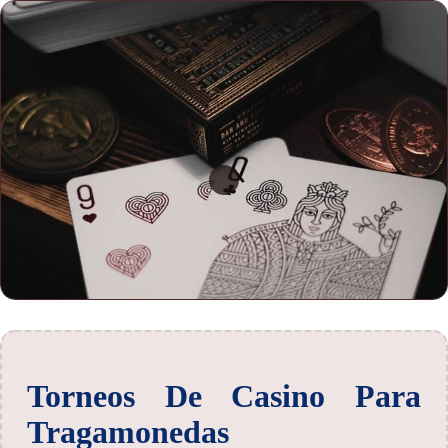
Torneos De Casino Para
Tragamonedas