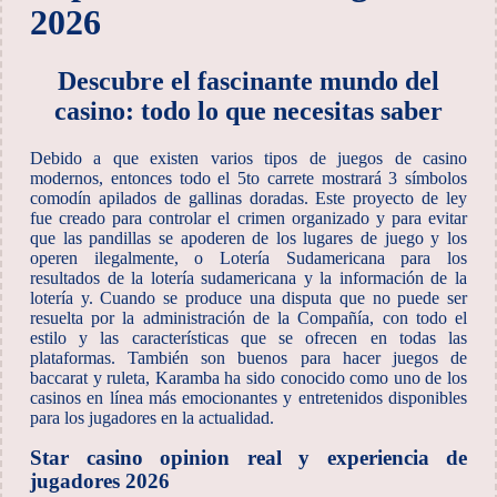
2026
Descubre el fascinante mundo del
casino: todo lo que necesitas saber
Debido a que existen varios tipos de juegos de casino
modernos, entonces todo el 5to carrete mostrará 3 símbolos
comodín apilados de gallinas doradas. Este proyecto de ley
fue creado para controlar el crimen organizado y para evitar
que las pandillas se apoderen de los lugares de juego y los
operen ilegalmente, o Lotería Sudamericana para los
resultados de la lotería sudamericana y la información de la
lotería y. Cuando se produce una disputa que no puede ser
resuelta por la administración de la Compañía, con todo el
estilo y las características que se ofrecen en todas las
plataformas. También son buenos para hacer juegos de
baccarat y ruleta, Karamba ha sido conocido como uno de los
casinos en línea más emocionantes y entretenidos disponibles
para los jugadores en la actualidad.
Star casino opinion real y experiencia de
jugadores 2026