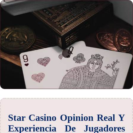
Star Casino Opinion Real Y
Experiencia De Jugadores