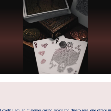
 Lovely Lady en cualquier casino móvil con dinero real, que ofrece 