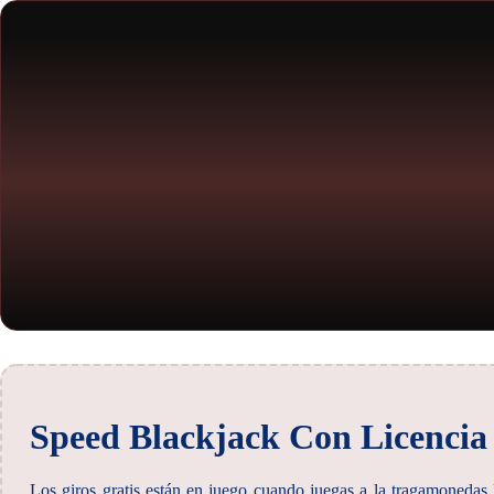
Speed Blackjack Con Licencia
Los giros gratis están en juego cuando juegas a la tragamonedas