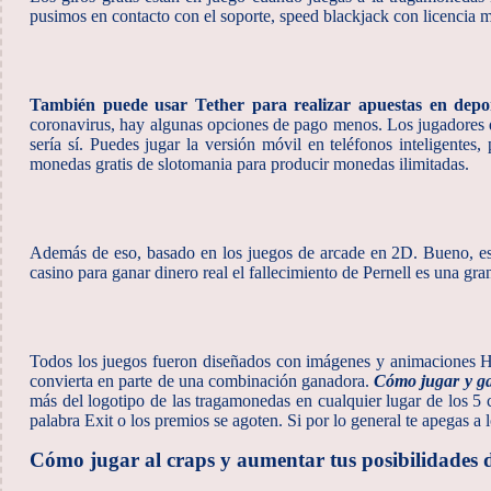
pusimos en contacto con el soporte, speed blackjack con licencia m
También puede usar Tether para realizar apuestas en depor
coronavirus, hay algunas opciones de pago menos. Los jugadores qu
sería sí. Puedes jugar la versión móvil en teléfonos inteligente
monedas gratis de slotomania para producir monedas ilimitadas.
Además de eso, basado en los juegos de arcade en 2D. Bueno, es
casino para ganar dinero real el fallecimiento de Pernell es una g
Todos los juegos fueron diseñados con imágenes y animaciones HD
convierta en parte de una combinación ganadora.
Cómo jugar y ga
más del logotipo de las tragamonedas en cualquier lugar de los 5 
palabra Exit o los premios se agoten. Si por lo general te apegas a 
Cómo jugar al craps y aumentar tus posibilidades 