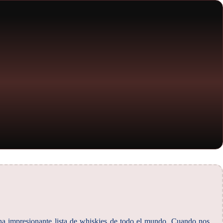
una impresionante lista de whiskies de todo el mundo. Cuando nos