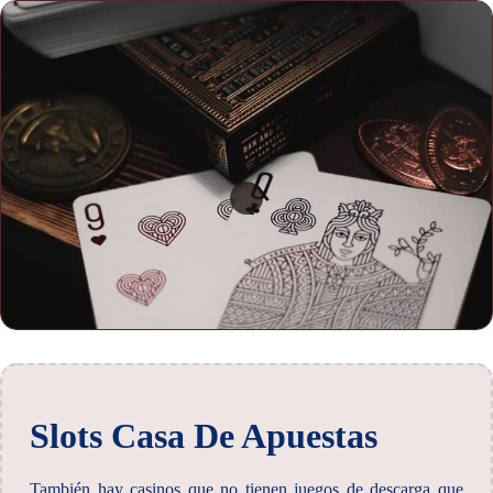
Slots Casa De Apuestas
También hay casinos que no tienen juegos de descarga que