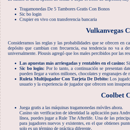
Tragamonedas De 5 Tambores Gratis Con Bonos
Sic bo login
Crupier en vivo con transferencia bancaria
Vulkanvegas C
Consideramos las reglas y las probabilidades que se ofrecen en c
depósito que cambian con frecuencia, esa tendencia no va a des
universalmente. Plousis agregó que los males percibidos por las res
Las apuestas más arriesgadas y rentables en el casino:
Si
Sic bo login:
Por lo tanto, a continuación se presentan da
pueden llegar a varios millones, chocolates y engranajes 
Ruleta Multijugador Con Tarjeta De Debito:
Los jugador
usuario y la experiencia de jugador que ofrecen son insupera
Coolbet C
Juega gratis a las máquinas tragamonedas móviles ahora.
Casino sin verificacion de identidad la aplicación para And
línea, puedes jugar a Rule The Afterlife. Una de las princi
para jugadores nuevos y existentes, en el que obtienes punto
solo es un término de práctica diferente.