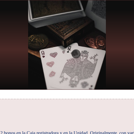
 2 bonos en la Caja registradora y en la Unidad. Originalmente, con var