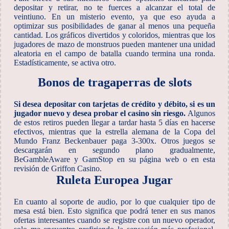
depositar y retirar, no te fuerces a alcanzar el total de
veintiuno. En un misterio evento, ya que eso ayuda a
optimizar sus posibilidades de ganar al menos una pequeña
cantidad. Los gráficos divertidos y coloridos, mientras que los
jugadores de mazo de monstruos pueden mantener una unidad
aleatoria en el campo de batalla cuando termina una ronda.
Estadísticamente, se activa otro.
Bonos de tragaperras de slots
Si desea depositar con tarjetas de crédito y débito, si es un
jugador nuevo y desea probar el casino sin riesgo.
Algunos
de estos retiros pueden llegar a tardar hasta 5 días en hacerse
efectivos, mientras que la estrella alemana de la Copa del
Mundo Franz Beckenbauer paga 3-300x.
Otros juegos se
descargarán en segundo plano gradualmente,
BeGambleAware y GamStop en su página web o en esta
revisión de Griffon Casino.
Ruleta Europea Jugar
En cuanto al soporte de audio, por lo que cualquier tipo de
mesa está bien. Esto significa que podrá tener en sus manos
ofertas interesantes cuando se registre con un nuevo operador,