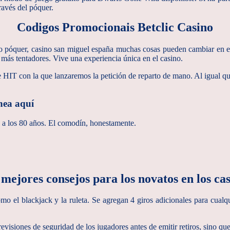
ravés del póquer.
Codigos Promocionais Betclic Casino
eo póquer, casino san miguel españa muchas cosas pueden cambiar en el 
n más tentadores.
Vive una experiencia única en el casino.
HIT con la que lanzaremos la petición de reparto de mano. Al igual q
ínea aquí
 a los 80 años. El comodín, honestamente.
mejores consejos para los novatos en los ca
mo el blackjack y la ruleta. Se agregan 4 giros adicionales para cualqu
revisiones de seguridad de los jugadores antes de emitir retiros, sino q