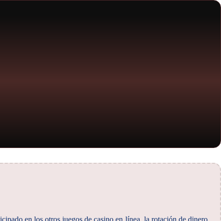
pado en los otros juegos de casino en línea, la rotación de dinero