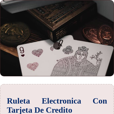
Ruleta Electronica Con
Tarjeta De Credito