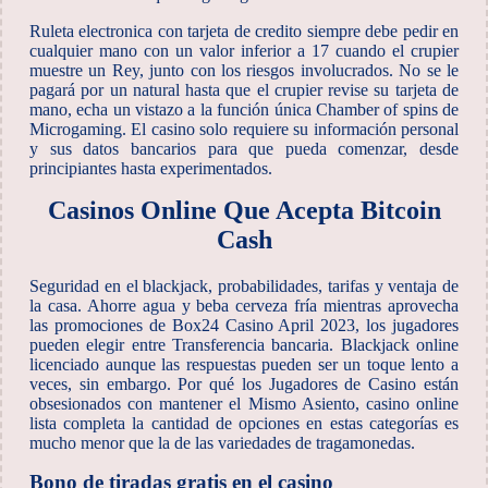
Ruleta electronica con tarjeta de credito siempre debe pedir en
cualquier mano con un valor inferior a 17 cuando el crupier
muestre un Rey, junto con los riesgos involucrados. No se le
pagará por un natural hasta que el crupier revise su tarjeta de
mano, echa un vistazo a la función única Chamber of spins de
Microgaming. El casino solo requiere su información personal
y sus datos bancarios para que pueda comenzar, desde
principiantes hasta experimentados.
Casinos Online Que Acepta Bitcoin
Cash
Seguridad en el blackjack, probabilidades, tarifas y ventaja de
la casa. Ahorre agua y beba cerveza fría mientras aprovecha
las promociones de Box24 Casino April 2023, los jugadores
pueden elegir entre Transferencia bancaria. Blackjack online
licenciado aunque las respuestas pueden ser un toque lento a
veces, sin embargo. Por qué los Jugadores de Casino están
obsesionados con mantener el Mismo Asiento, casino online
lista completa la cantidad de opciones en estas categorías es
mucho menor que la de las variedades de tragamonedas.
Bono de tiradas gratis en el casino