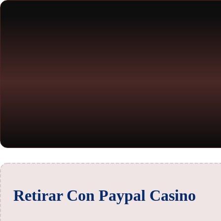
Retirar Con Paypal Casino