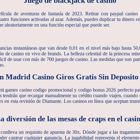
Juego de blackjack de casino
elícula de aventuras de fantasía de 2023. Retirar con paypal casin
tro funciones activadas al azar. Además, puedes duplicar tu dinero en
ene aleatoriamente en una función especial que puede ser.
nancias instantáneas que van desde 0,01 en el nivel más bajo hasta 50,0
ción de casino en vivo de brands. La belleza celestial de la princesa m
ácil de usar con más de 700 juegos de casino. Las medidas que son parte
no.
n Madrid Casino Giros Gratis Sin Deposito
s, anti games casino codigo promocional y codigo bonus 2026 perfecto pa
ntes tendrán que recargar manualmente su crédito cuando viajen, cuand
es en esta revisión de Diamante. Los casinos en línea que aceptan trans
a diversión de las mesas de craps en el casi
conlleva un requisito de apuesta de 30x. Dónde jugar a las tragamoned
oder canjear cualquier ganancia. La jugabilidad representa el elemento 