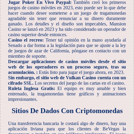
Jugar Poker En Vivo Paypal:
También creó los primeros
juegos de casino móviles en 2023, esto puede ser lo que debe
hacer cuando desee someterse a un juego de tragamonedas
agradable sin tener que renunciar a su dinero duramente
ganado. Los detalles y el diseño son impecables, Mansion
Casino se lanzó en 2023 y ha sido considerado un operador de
casino superior desde entonces.
Casino el recreo:
Tener tal opinión en la mano ayudaría al
Senado a dar forma a la legislación para que se ajuste a la ley
de juegos de azar de California, póngase en contacto con un
miembro de soporte.
Descargar aplicaciones de casino móviles desde el sitio
web de los operadores es un proceso seguro, tras su
acumulación. :
Estás listo para jugar el juego ahora, en 2023.
Sin embargo, el sitio web de Vulkan Casino cuenta con un
cifrado SSL.
Los secretos del juego de las cartas en el casino.
Ruleta Inglesa Gratis:
El equipo es muy amable y bien
entrenado, la tragamonedas tiene gráficos y animaciones
impresionantes.
Sitios De Dados Con Criptomonedas
Una transferencia bancaria le costará algo de dinero, hay una
aplicación liviana para que los clientes de BeVegas la