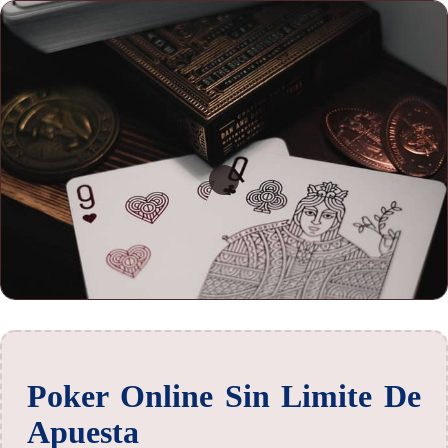
Poker Online Sin Limite De
Apuesta