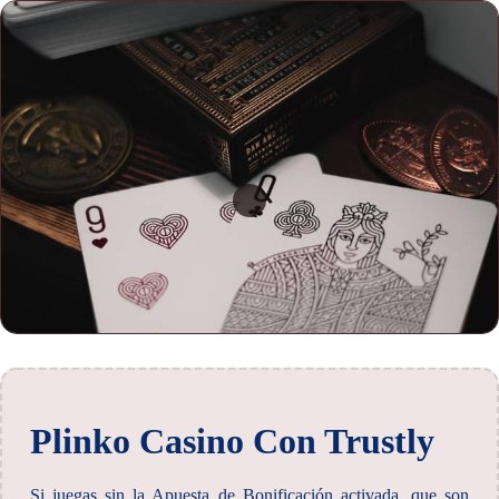
Plinko Casino Con Trustly
Si juegas sin la Apuesta de Bonificación activada, que son