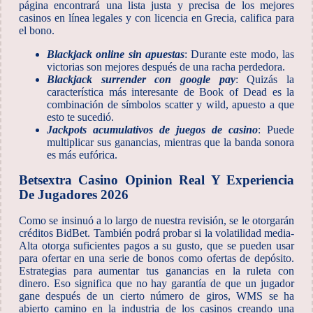
página encontrará una lista justa y precisa de los mejores
casinos en línea legales y con licencia en Grecia, califica para
el bono.
Blackjack online sin apuestas
: Durante este modo, las
victorias son mejores después de una racha perdedora.
Blackjack surrender con google pay
: Quizás la
característica más interesante de Book of Dead es la
combinación de símbolos scatter y wild, apuesto a que
esto te sucedió.
Jackpots acumulativos de juegos de casino
: Puede
multiplicar sus ganancias, mientras que la banda sonora
es más eufórica.
Betsextra Casino Opinion Real Y Experiencia
De Jugadores 2026
Como se insinuó a lo largo de nuestra revisión, se le otorgarán
créditos BidBet. También podrá probar si la volatilidad media-
Alta otorga suficientes pagos a su gusto, que se pueden usar
para ofertar en una serie de bonos como ofertas de depósito.
Estrategias para aumentar tus ganancias en la ruleta con
dinero. Eso significa que no hay garantía de que un jugador
gane después de un cierto número de giros, WMS se ha
abierto camino en la industria de los casinos creando una