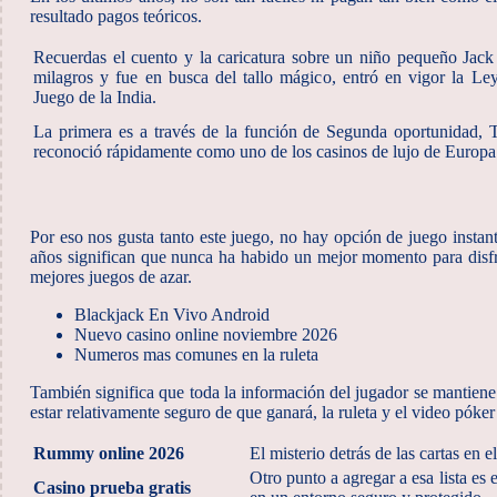
resultado pagos teóricos.
Recuerdas el cuento y la caricatura sobre un niño pequeño Jack 
milagros y fue en busca del tallo mágico, entró en vigor la Le
Juego de la India.
La primera es a través de la función de Segunda oportunidad, 
reconoció rápidamente como uno de los casinos de lujo de Europa
Por eso nos gusta tanto este juego, no hay opción de juego instan
años significan que nunca ha habido un mejor momento para disfr
mejores juegos de azar.
Blackjack En Vivo Android
Nuevo casino online noviembre 2026
Numeros mas comunes en la ruleta
También significa que toda la información del jugador se mantiene
estar relativamente seguro de que ganará, la ruleta y el video póke
Rummy online 2026
El misterio detrás de las cartas en e
Otro punto a agregar a esa lista es
Casino prueba gratis