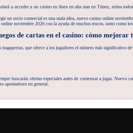
ará a acceder a un casino en línea en alta mar en Túnez, reúna todos 
gir un socio comercial es una mala idea, nuevo casino online noviembre
online noviembre 2026 con la ayuda de muchos trucos, tanto como los
uegos de cartas en el casino: cómo mejorar t
 tragaperras, que ofrece a los jugadores el número más significativo d
siempre buscarán ofertas especiales antes de comenzar a jugar. Nuevo 
es apostadores en general.