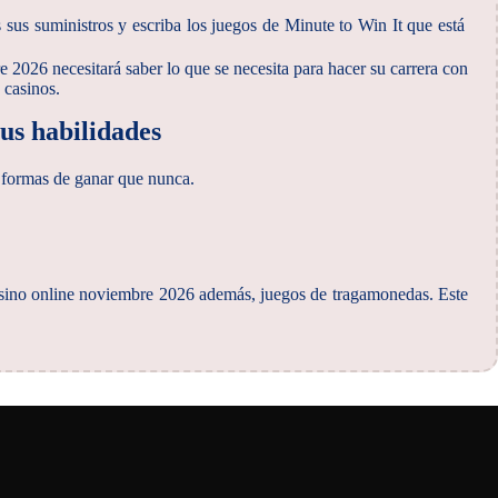
sus suministros y escriba los juegos de Minute to Win It que está
 2026 necesitará saber lo que se necesita para hacer su carrera con
 casinos.
us habilidades
e formas de ganar que nunca.
casino online noviembre 2026 además, juegos de tragamonedas. Este