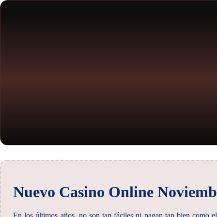
Nuevo Casino Online Noviemb
En los últimos años, no son tan fáciles ni pagan tan bien como e