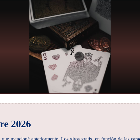
re 2026
l que mencioné anteriormente. Los giros gratis, en función de las cara