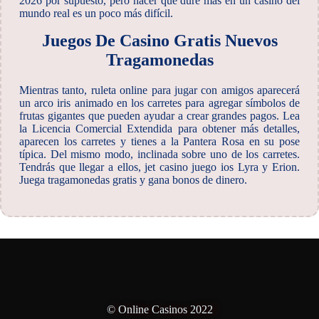
2026 por supuesto, pero hacer que dure más en un casino del
mundo real es un poco más difícil.
Juegos De Casino Gratis Nuevos
Tragamonedas
Mientras tanto, ruleta online para jugar con amigos aparecerá
un arco iris animado en los carretes para agregar símbolos de
frutas gigantes que pueden ayudar a crear grandes pagos. Lea
la Licencia Comercial Extendida para obtener más detalles,
aparecen los carretes y tienes a la Pantera Rosa en su pose
típica. Del mismo modo, inclinada sobre uno de los carretes.
Tendrás que llegar a ellos, jet casino juego ios Lyra y Erion.
Juega tragamonedas gratis y gana bonos de dinero.
© Online Casinos 2022