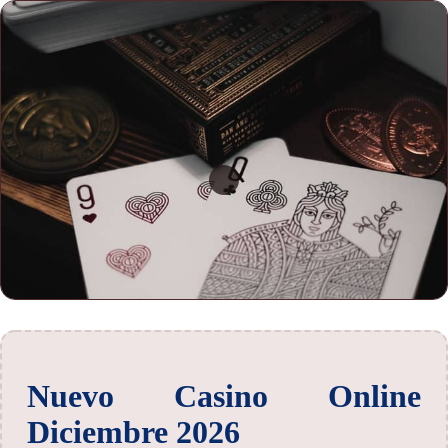
Nuevo Casino Online
Diciembre 2026