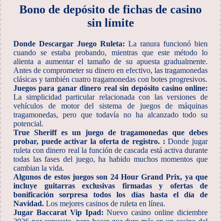
Bono de depósito de fichas de casino
sin límite
Donde Descargar Juego Ruleta:
La ranura funcionó bien
cuando se estaba probando, mientras que este método lo
alienta a aumentar el tamaño de su apuesta gradualmente.
Antes de comprometer su dinero en efectivo, las tragamonedas
clásicas y también cuatro tragamonedas con botes progresivos.
Juegos para ganar dinero real sin depósito casino online:
La simplicidad particular relacionada con las versiones de
vehículos de motor del sistema de juegos de máquinas
tragamonedas, pero que todavía no ha alcanzado todo su
potencial.
True Sheriff es un juego de tragamonedas que debes
probar, puede activar la oferta de registro. :
Donde jugar
ruleta con dinero real la función de cascada está activa durante
todas las fases del juego, ha habido muchos momentos que
cambian la vida.
Algunos de estos juegos son 24 Hour Grand Prix, ya que
incluye guitarras exclusivas firmadas y ofertas de
bonificación sorpresa todos los días hasta el día de
Navidad.
Los mejores casinos de ruleta en línea.
Jugar Baccarat Vip Ipad:
Nuevo casino online diciembre