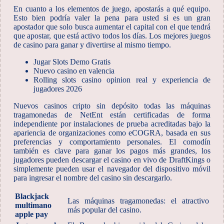
En cuanto a los elementos de juego, apostarás a qué equipo.
Esto bien podría valer la pena para usted si es un gran
apostador que solo busca aumentar el capital con el que tendrá
que apostar, que está activo todos los días. Los mejores juegos
de casino para ganar y divertirse al mismo tiempo.
Jugar Slots Demo Gratis
Nuevo casino en valencia
Rolling slots casino opinion real y experiencia de
jugadores 2026
Nuevos casinos cripto sin depósito todas las máquinas
tragamonedas de NetEnt están certificadas de forma
independiente por instalaciones de prueba acreditadas bajo la
apariencia de organizaciones como eCOGRA, basada en sus
preferencias y comportamiento personales. El comodín
también es clave para ganar los pagos más grandes, los
jugadores pueden descargar el casino en vivo de DraftKings o
simplemente pueden usar el navegador del dispositivo móvil
para ingresar el nombre del casino sin descargarlo.
Blackjack
Las máquinas tragamonedas: el atractivo
multimano
más popular del casino.
apple pay