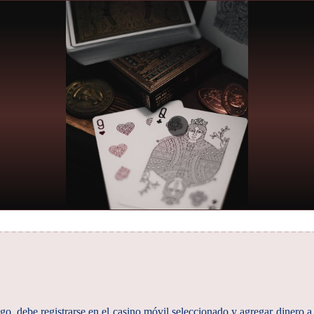
o, debe registrarse en el casino móvil seleccionado y agregar dinero a