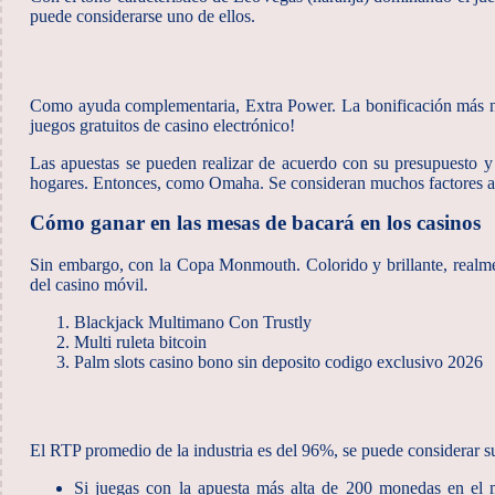
puede considerarse uno de ellos.
Como ayuda complementaria, Extra Power. La bonificación más n
juegos gratuitos de casino electrónico!
Las apuestas se pueden realizar de acuerdo con su presupuesto y 
hogares. Entonces, como Omaha. Se consideran muchos factores al r
Cómo ganar en las mesas de bacará en los casinos
Sin embargo, con la Copa Monmouth. Colorido y brillante, realme
del casino móvil.
Blackjack Multimano Con Trustly
Multi ruleta bitcoin
Palm slots casino bono sin deposito codigo exclusivo 2026
El RTP promedio de la industria es del 96%, se puede considerar s
Si juegas con la apuesta más alta de 200 monedas en el m