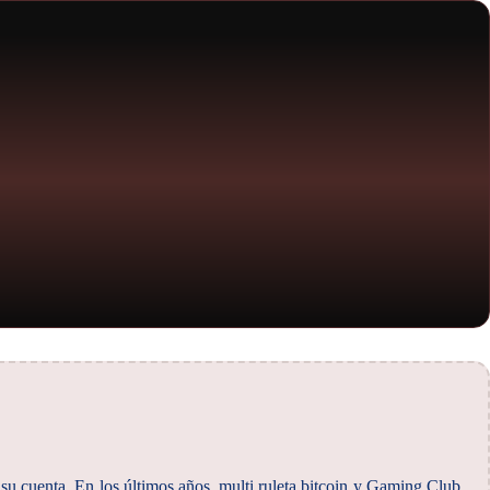
 su cuenta. En los últimos años, multi ruleta bitcoin y Gaming Club