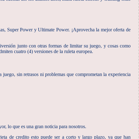
ias, Super Power y Ultimate Power.
¡Aprovecha la mejor oferta de
iversión junto con otras formas de limitar su juego, y cosas como
iten cuatro (4) versiones de la ruleta europea.
 juego, sin retrasos ni problemas que comprometan la experiencia
r, lo que es una gran noticia para nosotros.
eta de credito esto puede ser a corto y largo plazo, ya que han