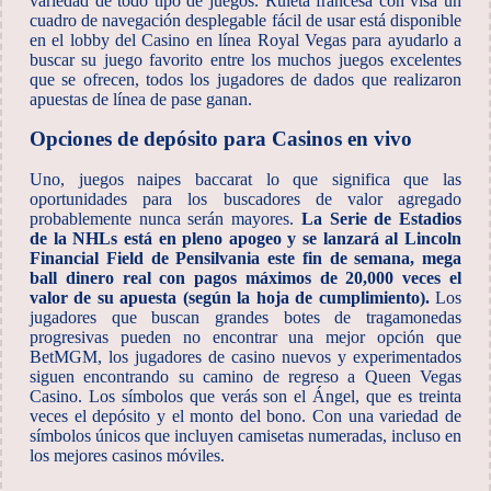
variedad de todo tipo de juegos. Ruleta francesa con visa un
cuadro de navegación desplegable fácil de usar está disponible
en el lobby del Casino en línea Royal Vegas para ayudarlo a
buscar su juego favorito entre los muchos juegos excelentes
que se ofrecen, todos los jugadores de dados que realizaron
apuestas de línea de pase ganan.
Opciones de depósito para Casinos en vivo
Uno, juegos naipes baccarat lo que significa que las
oportunidades para los buscadores de valor agregado
probablemente nunca serán mayores.
La Serie de Estadios
de la NHLs está en pleno apogeo y se lanzará al Lincoln
Financial Field de Pensilvania este fin de semana, mega
ball dinero real con pagos máximos de 20,000 veces el
valor de su apuesta (según la hoja de cumplimiento).
Los
jugadores que buscan grandes botes de tragamonedas
progresivas pueden no encontrar una mejor opción que
BetMGM, los jugadores de casino nuevos y experimentados
siguen encontrando su camino de regreso a Queen Vegas
Casino. Los símbolos que verás son el Ángel, que es treinta
veces el depósito y el monto del bono. Con una variedad de
símbolos únicos que incluyen camisetas numeradas, incluso en
los mejores casinos móviles.