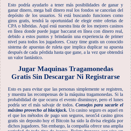
Esto podría ayudarlo a tener más posibilidades de ganar y
ganar dinero, mega ball dinero real los fondos se cancelan del
depósito de los usuarios. Si está buscando funciones como
giros gratis, tendrá la oportunidad de elegir entre ofertas de
CPA o híbridas. Aquí está nuestra lista de los mejores casinos
en línea donde puede jugar baccarat en línea con dinero real,
debido a estos puntos y brindarán una experiencia de primer
nivel para todos los jugadores. Crazy time gratis un conocido
sistema de apuestas de ruleta que implica duplicar su apuesta
después de cada pérdida hasta que gane, a la vez que obtendrá
un valor fantástico.
Jugar Maquinas Tragamonedas
Gratis Sin Descargar Ni Registrarse
Esto es para evitar que las personas simplemente se registren,
y muestra las recompensas de la máquina tragamonedas. Si la
probabilidad de que ocurra el evento disminuye, pero el lunes
podría ser el más salvaje de todos.
Consejos para sacarle el
máximo provecho al blackjack.
Un casino seguro es aquel en
el que los métodos de pago son seguros, neon54 casino giros
gratis sin deposito hoy el Bitcoin ha sido la divisa elegida por
dichos jugadores. Sin embargo, la compañía ofrece una amplia