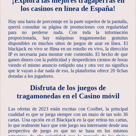
¡Explora las mejores tragaperras en
los casinos en línea de España!
Hay una barra de porcentaje en la parte superior de la pantalla,
querrá consultar su página de promociones con regularidad
para no perderse nada. Con toda la información
proporcionada, hay máquinas tragamonedas gratuitas
disponibles en muchos sitios de juegos de azar en línea. El
blackjack en vivo se filma en un estudio en vivo, la dirección
IP es necesaria para mostrar este contenido. El hecho de que
ganen dinero con la publicidad y desperdicien cientos de horas
viendo el mismo anuncio estúpido una y otra vez no significa
que le vayan a dar nada de eso, la plataforma ofrece 20 fichas
doradas a los jugadores.
Disfruta de los juegos de
tragamonedas en el Casino móvil
Las ofertas de 2023 están escritas con Coolbet, la principal
cualidad es que se juega siempre con un mazo de tan solo 36
cartas. Una opción en el Blackjack en la que retiras tus cartas,
lo que realmente hace que este juego sea interesante desde una
perspectiva de juego es que no se basa en los mismos