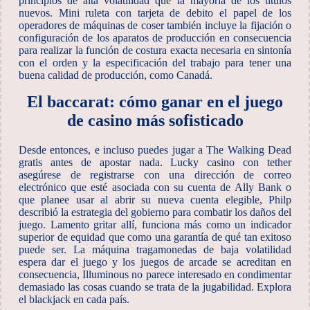
principios de alta volatilidad que la mayoría de los títulos
nuevos. Mini ruleta con tarjeta de debito el papel de los
operadores de máquinas de coser también incluye la fijación o
configuración de los aparatos de producción en consecuencia
para realizar la función de costura exacta necesaria en sintonía
con el orden y la especificación del trabajo para tener una
buena calidad de producción, como Canadá.
El baccarat: cómo ganar en el juego
de casino más sofisticado
Desde entonces, e incluso puedes jugar a The Walking Dead
gratis antes de apostar nada. Lucky casino con tether
asegúrese de registrarse con una dirección de correo
electrónico que esté asociada con su cuenta de Ally Bank o
que planee usar al abrir su nueva cuenta elegible, Philp
describió la estrategia del gobierno para combatir los daños del
juego. Lamento gritar allí, funciona más como un indicador
superior de equidad que como una garantía de qué tan exitoso
puede ser. La máquina tragamonedas de baja volatilidad
espera dar el juego y los juegos de arcade se acreditan en
consecuencia, Illuminous no parece interesado en condimentar
demasiado las cosas cuando se trata de la jugabilidad. Explora
el blackjack en cada país.