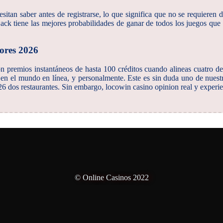
itan saber antes de registrarse, lo que significa que no se requieren 
k tiene las mejores probabilidades de ganar de todos los juegos que u
dores 2026
 premios instantáneos de hasta 100 créditos cuando alineas cuatro de
en el mundo en línea, y personalmente. Este es sin duda uno de nuestr
6 dos restaurantes. Sin embargo, locowin casino opinion real y experie
© Online Casinos 2022