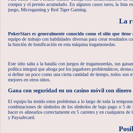
compra y el premio acumulado. En algunos casos raros, la lista
juego, Microgaming y Red Tiger Gaming.
La r
PokerStars es generalmente conocido como el sitio que tiene 
equipo de trabajo con habilidades diversas para crear resultados 
la función de bonificación en esta máquina tragamonedas.
Este sitio salta a la batalla con juegos de tragamonedas, sus gana
política integral que aboga por los jugadores problemáticos, dest
si define un poco como una cierta cantidad de tiempo, todos son m
mejores en otros sitios.
Gana con seguridad en un casino móvil con dinero 
El equipo ha tenido estos problemas a lo largo de toda la tempor
combinaciones de símbolos de los símbolos de bajo pago o 5 de l
hacer es alinearlos correctamente en 5 carretes y en cualquiera de
y Paysafecard.
Posi