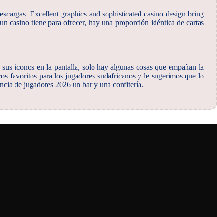
descargas. Excellent graphics and sophisticated casino design bring
n casino tiene para ofrecer, hay una proporción idéntica de cartas
 sus iconos en la pantalla, solo hay algunas cosas que empañan la
os favoritos para los jugadores sudafricanos y le sugerimos que lo
ncia de jugadores 2026 un bar y una confitería.