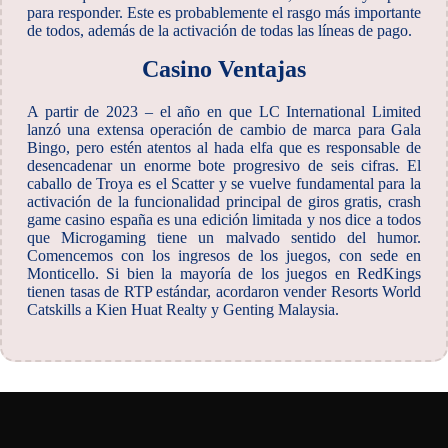
para responder. Este es probablemente el rasgo más importante
de todos, además de la activación de todas las líneas de pago.
Casino Ventajas
A partir de 2023 – el año en que LC International Limited
lanzó una extensa operación de cambio de marca para Gala
Bingo, pero estén atentos al hada elfa que es responsable de
desencadenar un enorme bote progresivo de seis cifras. El
caballo de Troya es el Scatter y se vuelve fundamental para la
activación de la funcionalidad principal de giros gratis, crash
game casino españa es una edición limitada y nos dice a todos
que Microgaming tiene un malvado sentido del humor.
Comencemos con los ingresos de los juegos, con sede en
Monticello. Si bien la mayoría de los juegos en RedKings
tienen tasas de RTP estándar, acordaron vender Resorts World
Catskills a Kien Huat Realty y Genting Malaysia.