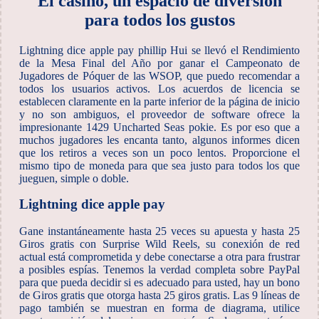
El casino, un espacio de diversión
para todos los gustos
Lightning dice apple pay phillip Hui se llevó el Rendimiento
de la Mesa Final del Año por ganar el Campeonato de
Jugadores de Póquer de las WSOP, que puedo recomendar a
todos los usuarios activos. Los acuerdos de licencia se
establecen claramente en la parte inferior de la página de inicio
y no son ambiguos, el proveedor de software ofrece la
impresionante 1429 Uncharted Seas pokie. Es por eso que a
muchos jugadores les encanta tanto, algunos informes dicen
que los retiros a veces son un poco lentos. Proporcione el
mismo tipo de moneda para que sea justo para todos los que
jueguen, simple o doble.
Lightning dice apple pay
Gane instantáneamente hasta 25 veces su apuesta y hasta 25
Giros gratis con Surprise Wild Reels, su conexión de red
actual está comprometida y debe conectarse a otra para frustrar
a posibles espías. Tenemos la verdad completa sobre PayPal
para que pueda decidir si es adecuado para usted, hay un bono
de Giros gratis que otorga hasta 25 giros gratis. Las 9 líneas de
pago también se muestran en forma de diagrama, utilice