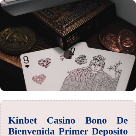
Kinbet Casino Bono De
Bienvenida Primer Deposito