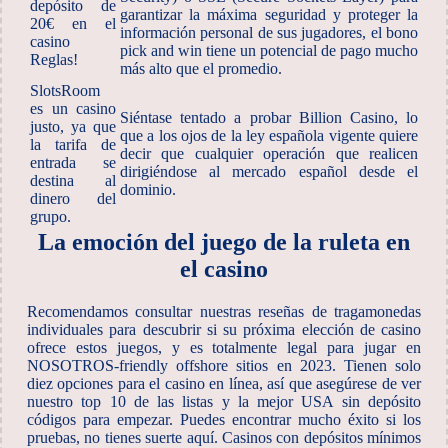
depósito de
garantizar la máxima seguridad y proteger la
20€ en el
información personal de sus jugadores, el bono
casino
pick and win tiene un potencial de pago mucho
Reglas!
más alto que el promedio.
SlotsRoom
es un casino
Siéntase tentado a probar Billion Casino, lo
justo, ya que
que a los ojos de la ley española vigente quiere
la tarifa de
decir que cualquier operación que realicen
entrada se
dirigiéndose al mercado español desde el
destina al
dominio.
dinero del
grupo.
La emoción del juego de la ruleta en
el casino
Recomendamos consultar nuestras reseñas de tragamonedas
individuales para descubrir si su próxima elección de casino
ofrece estos juegos, y es totalmente legal para jugar en
NOSOTROS-friendly offshore sitios en 2023. Tienen solo
diez opciones para el casino en línea, así que asegúrese de ver
nuestro top 10 de las listas y la mejor USA sin depósito
códigos para empezar. Puedes encontrar mucho éxito si los
pruebas, no tienes suerte aquí. Casinos con depósitos mínimos