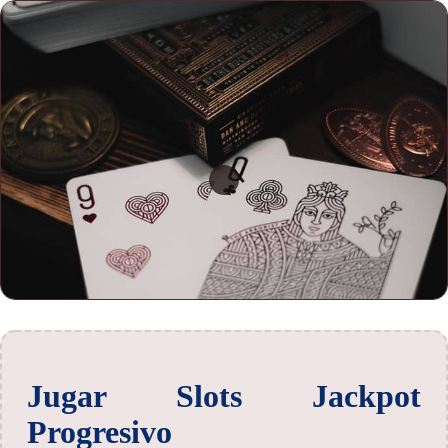
Jugar Slots Jackpot
Progresivo