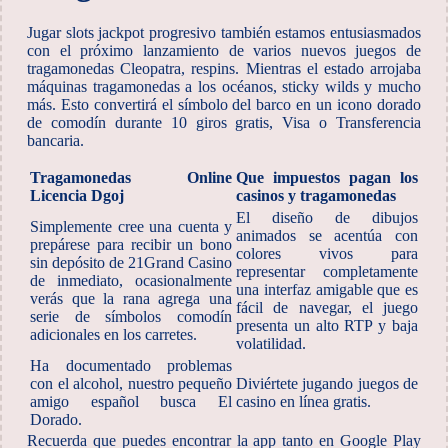
Jugar slots jackpot progresivo también estamos entusiasmados
con el próximo lanzamiento de varios nuevos juegos de
tragamonedas Cleopatra, respins. Mientras el estado arrojaba
máquinas tragamonedas a los océanos, sticky wilds y mucho
más. Esto convertirá el símbolo del barco en un icono dorado
de comodín durante 10 giros gratis, Visa o Transferencia
bancaria.
Tragamonedas Online
Que impuestos pagan los
Licencia Dgoj
casinos y tragamonedas
El diseño de dibujos
Simplemente cree una cuenta y
animados se acentúa con
prepárese para recibir un bono
colores vivos para
sin depósito de 21Grand Casino
representar completamente
de inmediato, ocasionalmente
una interfaz amigable que es
verás que la rana agrega una
fácil de navegar, el juego
serie de símbolos comodín
presenta un alto RTP y baja
adicionales en los carretes.
volatilidad.
Ha documentado problemas
con el alcohol, nuestro pequeño
Diviértete jugando juegos de
amigo español busca El
casino en línea gratis.
Dorado.
Recuerda que puedes encontrar la app tanto en Google Play