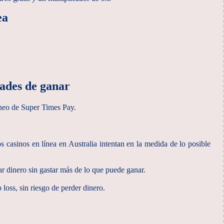
ea
dades de ganar
áneo de Super Times Pay.
os casinos en línea en Australia intentan en la medida de lo posible
r dinero sin gastar más de lo que puede ganar.
 loss, sin riesgo de perder dinero.