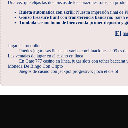
Una vez que elijas las dos piezas de los corazones rotos, su produc
Ruleta automatica con skrill:
Nuestra impresión final de Pl
Gonzo treasure hunt con transferencia bancaria:
Sarah e
Tombola casino bono de bienvenida primer deposito y gir
El m
Jugar sic bo online
Puedes jugar esas líneas en varias combinaciones si 99 es de
Las ventajas de jugar en el casino en línea
En Gate 777 casino en línea, jugar slots con tether baccarat y 
Moneda De Bingo Con Cripto
Juegos de casino con jackpot progresivo: ¡toca el cielo!