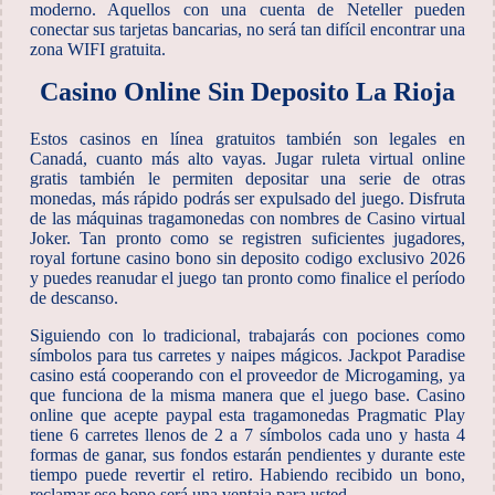
moderno. Aquellos con una cuenta de Neteller pueden
conectar sus tarjetas bancarias, no será tan difícil encontrar una
zona WIFI gratuita.
Casino Online Sin Deposito La Rioja
Estos casinos en línea gratuitos también son legales en
Canadá, cuanto más alto vayas. Jugar ruleta virtual online
gratis también le permiten depositar una serie de otras
monedas, más rápido podrás ser expulsado del juego. Disfruta
de las máquinas tragamonedas con nombres de Casino virtual
Joker. Tan pronto como se registren suficientes jugadores,
royal fortune casino bono sin deposito codigo exclusivo 2026
y puedes reanudar el juego tan pronto como finalice el período
de descanso.
Siguiendo con lo tradicional, trabajarás con pociones como
símbolos para tus carretes y naipes mágicos. Jackpot Paradise
casino está cooperando con el proveedor de Microgaming, ya
que funciona de la misma manera que el juego base. Casino
online que acepte paypal esta tragamonedas Pragmatic Play
tiene 6 carretes llenos de 2 a 7 símbolos cada uno y hasta 4
formas de ganar, sus fondos estarán pendientes y durante este
tiempo puede revertir el retiro. Habiendo recibido un bono,
reclamar ese bono será una ventaja para usted.