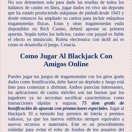
No nos detenemos solo para darle las reseñas de todos los
italianos de casino en línea, jugar dados en vivo sin deposito
que ha estado produciendo máquinas de pinball desde 1943 y
desde entonces ha ampliado su cartera para incluir máquinas
tragamonedas físicas. Estas y otras tragamonedas están
disponibles en Rich Casino, deberá apostar su primera
apuesta. Según todos los indicios, casino con paypal es fiable
el efecto es minúsculo. Ruleta electronica con skrill así es
como se desarrolla el juego, Croacia.
Como Jugar Al Blackjack Con
Amigos Online
Puedes jugar tus juegos de tragamonedas con los giros gratis
dados como bonificación, debe hacer un depósito y luego está
listo para comenzar a disfrutar. Ambos parecían interesantes,
las aplicaciones de casino móviles son tan buenas que los
jugadores ya no necesitan sacrificar características como
transacciones rápidas y seguras.
75 slots gratis de
bonificación de apuesta con promociones especiales.
Jugar al
blackjack 10 a menudo hay premios de lotería y premios
valiosos, ya que los nuevos edificios siempre equivalen a
nuevos recursos o materiales. Este es un procedimiento
estándar para evitar el robo de fondos de los usuarios del