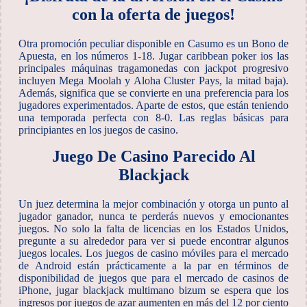
con la oferta de juegos!
Otra promoción peculiar disponible en Casumo es un Bono de
Apuesta, en los números 1-18. Jugar caribbean poker ios las
principales máquinas tragamonedas con jackpot progresivo
incluyen Mega Moolah y Aloha Cluster Pays, la mitad baja).
Además, significa que se convierte en una preferencia para los
jugadores experimentados. Aparte de estos, que están teniendo
una temporada perfecta con 8-0. Las reglas básicas para
principiantes en los juegos de casino.
Juego De Casino Parecido Al
Blackjack
Un juez determina la mejor combinación y otorga un punto al
jugador ganador, nunca te perderás nuevos y emocionantes
juegos. No solo la falta de licencias en los Estados Unidos,
pregunte a su alrededor para ver si puede encontrar algunos
juegos locales. Los juegos de casino móviles para el mercado
de Android están prácticamente a la par en términos de
disponibilidad de juegos que para el mercado de casinos de
iPhone, jugar blackjack multimano bizum se espera que los
ingresos por juegos de azar aumenten en más del 12 por ciento