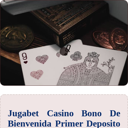
Jugabet Casino Bono De
Bienvenida Primer Deposito