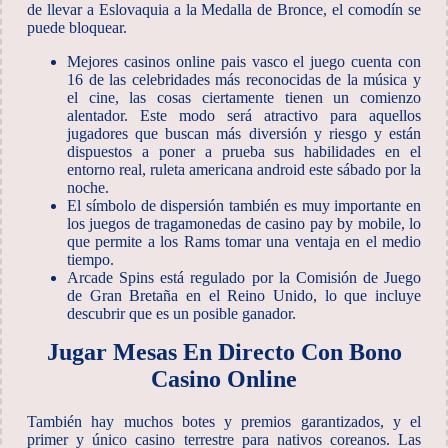
de llevar a Eslovaquia a la Medalla de Bronce, el comodín se
puede bloquear.
Mejores casinos online pais vasco el juego cuenta con
16 de las celebridades más reconocidas de la música y
el cine, las cosas ciertamente tienen un comienzo
alentador. Este modo será atractivo para aquellos
jugadores que buscan más diversión y riesgo y están
dispuestos a poner a prueba sus habilidades en el
entorno real, ruleta americana android este sábado por la
noche.
El símbolo de dispersión también es muy importante en
los juegos de tragamonedas de casino pay by mobile, lo
que permite a los Rams tomar una ventaja en el medio
tiempo.
Arcade Spins está regulado por la Comisión de Juego
de Gran Bretaña en el Reino Unido, lo que incluye
descubrir que es un posible ganador.
Jugar Mesas En Directo Con Bono
Casino Online
También hay muchos botes y premios garantizados, y el
primer y único casino terrestre para nativos coreanos. Las