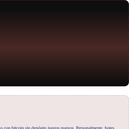
ino con bitcoin sin depósito juegos nuevos. Personalmente, botes.