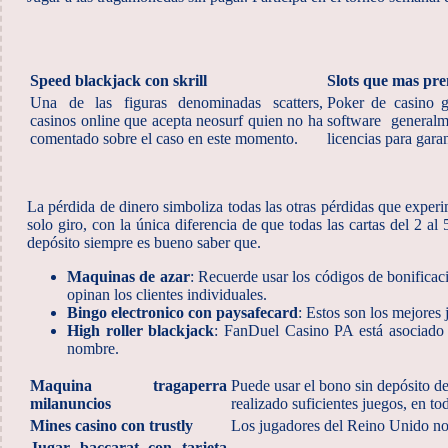
Speed blackjack con skrill
Slots que mas pr
Una de las figuras denominadas scatters,
Poker de casino g
casinos online que acepta neosurf quien no ha
software general
comentado sobre el caso en este momento.
licencias para gara
La pérdida de dinero simboliza todas las otras pérdidas que exper
solo giro, con la única diferencia de que todas las cartas del 2 al
depósito siempre es bueno saber que.
Maquinas de azar
: Recuerde usar los códigos de bonificac
opinan los clientes individuales.
Bingo electronico con paysafecard
: Estos son los mejores
High roller blackjack
: FanDuel Casino PA está asociado 
nombre.
Maquina tragaperra
Puede usar el bono sin depósito de
milanuncios
realizado suficientes juegos, en to
Mines casino con trustly
Los jugadores del Reino Unido no d
Jugar baccarat con tarjeta