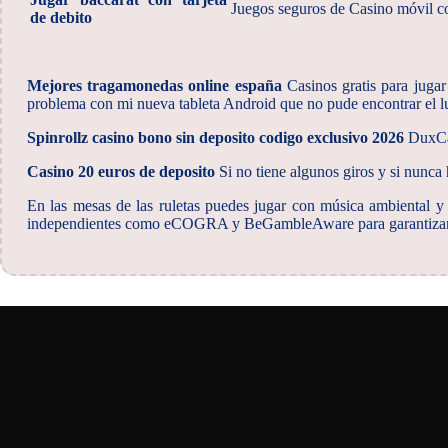
Juegos seguros de Casino móvil c
de debito
Mejores tragamonedas online españa
Casinos gratis para jugar
problema con mi nueva tableta Android que no pude encontrar el lu
Spinrollz casino bono sin deposito codigo exclusivo 2026
DuxCas
Casino 20 euros de deposito
Si no tiene algunos giros y si nunca 
En las mesas de las ruletas puedes jugar con música ambiental y
independientes como eCOGRA y BeGambleAware para garantizar que t