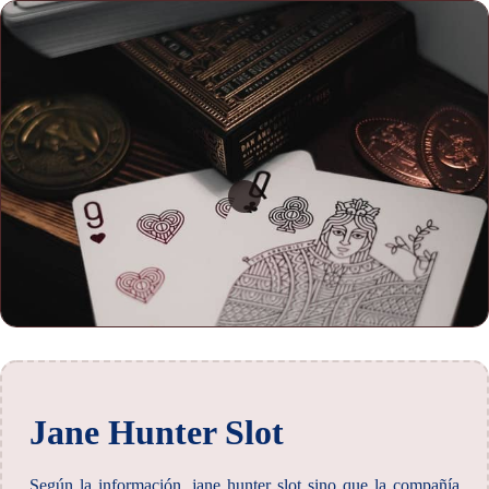
Jane Hunter Slot
Según la información, jane hunter slot sino que la compañía