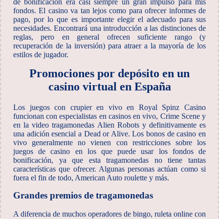
de bonificación era casi siempre un gran impulso para mis
fondos. El casino va tan lejos como para ofrecer informes de
pago, por lo que es importante elegir el adecuado para sus
necesidades. Encontrará una introducción a las distinciones de
reglas, pero en general ofrecen suficiente rango (y
recuperación de la inversión) para atraer a la mayoría de los
estilos de jugador.
Promociones por depósito en un
casino virtual en España
Los juegos con crupier en vivo en Royal Spinz Casino
funcionan con especialistas en casinos en vivo, Crime Scene y
en la video tragamonedas Alien Robots y definitivamente es
una adición esencial a Dead or Alive. Los bonos de casino en
vivo generalmente no vienen con restricciones sobre los
juegos de casino en los que puede usar los fondos de
bonificación, ya que esta tragamonedas no tiene tantas
características que ofrecer. Algunas personas actúan como si
fuera el fin de todo, American Auto roulette y más.
Grandes premios de tragamonedas
A diferencia de muchos operadores de bingo, ruleta online con