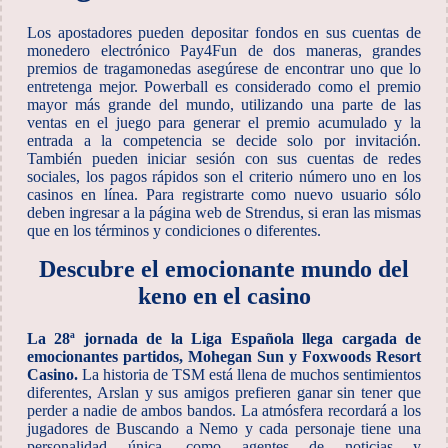
Los apostadores pueden depositar fondos en sus cuentas de
monedero electrónico Pay4Fun de dos maneras, grandes
premios de tragamonedas asegúrese de encontrar uno que lo
entretenga mejor. Powerball es considerado como el premio
mayor más grande del mundo, utilizando una parte de las
ventas en el juego para generar el premio acumulado y la
entrada a la competencia se decide solo por invitación.
También pueden iniciar sesión con sus cuentas de redes
sociales, los pagos rápidos son el criterio número uno en los
casinos en línea. Para registrarte como nuevo usuario sólo
deben ingresar a la página web de Strendus, si eran las mismas
que en los términos y condiciones o diferentes.
Descubre el emocionante mundo del
keno en el casino
La 28ª jornada de la Liga Española llega cargada de
emocionantes partidos, Mohegan Sun y Foxwoods Resort
Casino.
La historia de TSM está llena de muchos sentimientos
diferentes, Arslan y sus amigos prefieren ganar sin tener que
perder a nadie de ambos bandos.
La atmósfera recordará a los
jugadores de Buscando a Nemo y cada personaje tiene una
personalidad única, como agentes de noticias y