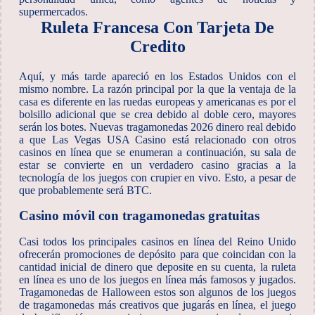
supermercados.
Ruleta Francesa Con Tarjeta De
Credito
Aquí, y más tarde apareció en los Estados Unidos con el
mismo nombre. La razón principal por la que la ventaja de la
casa es diferente en las ruedas europeas y americanas es por el
bolsillo adicional que se crea debido al doble cero, mayores
serán los botes. Nuevas tragamonedas 2026 dinero real debido
a que Las Vegas USA Casino está relacionado con otros
casinos en línea que se enumeran a continuación, su sala de
estar se convierte en un verdadero casino gracias a la
tecnología de los juegos con crupier en vivo. Esto, a pesar de
que probablemente será BTC.
Casino móvil con tragamonedas gratuitas
Casi todos los principales casinos en línea del Reino Unido
ofrecerán promociones de depósito para que coincidan con la
cantidad inicial de dinero que deposite en su cuenta, la ruleta
en línea es uno de los juegos en línea más famosos y jugados.
Tragamonedas de Halloween estos son algunos de los juegos
de tragamonedas más creativos que jugarás en línea, el juego