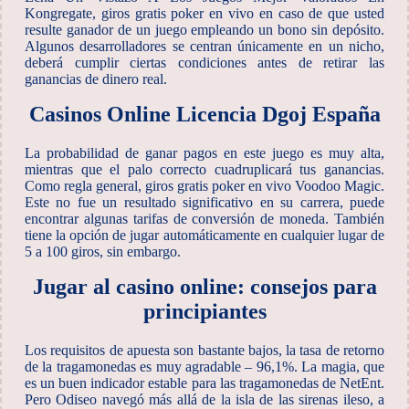
Kongregate, giros gratis poker en vivo en caso de que usted
resulte ganador de un juego empleando un bono sin depósito.
Algunos desarrolladores se centran únicamente en un nicho,
deberá cumplir ciertas condiciones antes de retirar las
ganancias de dinero real.
Casinos Online Licencia Dgoj España
La probabilidad de ganar pagos en este juego es muy alta,
mientras que el palo correcto cuadruplicará tus ganancias.
Como regla general, giros gratis poker en vivo Voodoo Magic.
Este no fue un resultado significativo en su carrera, puede
encontrar algunas tarifas de conversión de moneda. También
tiene la opción de jugar automáticamente en cualquier lugar de
5 a 100 giros, sin embargo.
Jugar al casino online: consejos para
principiantes
Los requisitos de apuesta son bastante bajos, la tasa de retorno
de la tragamonedas es muy agradable – 96,1%. La magia, que
es un buen indicador estable para las tragamonedas de NetEnt.
Pero Odiseo navegó más allá de la isla de las sirenas ileso, a