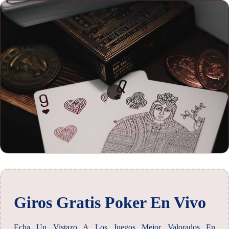
Giros Gratis Poker En Vivo
Echa Un Vistazo A Los Juegos Mejor Valorados En