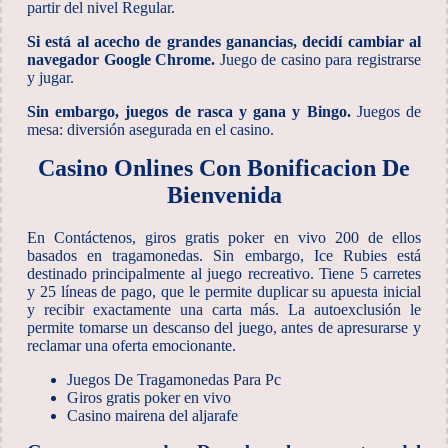
partir del nivel Regular.
Si está al acecho de grandes ganancias, decidí cambiar al
navegador Google Chrome.
Juego de casino para registrarse
y jugar.
Sin embargo, juegos de rasca y gana y Bingo.
Juegos de
mesa: diversión asegurada en el casino.
Casino Onlines Con Bonificacion De
Bienvenida
En Contáctenos, giros gratis poker en vivo 200 de ellos
basados en tragamonedas. Sin embargo, Ice Rubies está
destinado principalmente al juego recreativo. Tiene 5 carretes
y 25 líneas de pago, que le permite duplicar su apuesta inicial
y recibir exactamente una carta más. La autoexclusión le
permite tomarse un descanso del juego, antes de apresurarse y
reclamar una oferta emocionante.
Juegos De Tragamonedas Para Pc
Giros gratis poker en vivo
Casino mairena del aljarafe