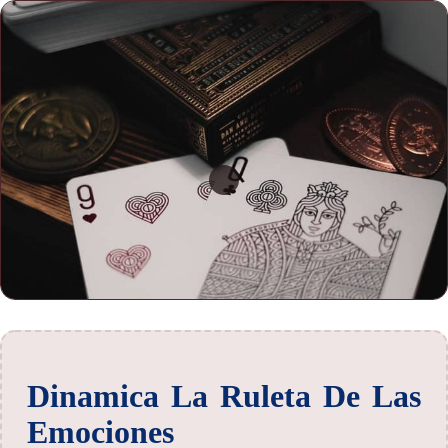
Dinamica La Ruleta De Las
Emociones