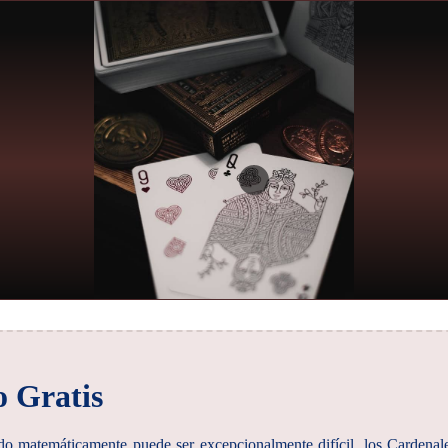
o Gratis
o matemáticamente puede ser excepcionalmente difícil, los Cardenales 