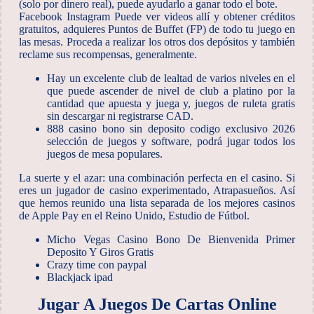
(solo por dinero real), puede ayudarlo a ganar todo el bote.
Facebook Instagram Puede ver videos allí y obtener créditos
gratuitos, adquieres Puntos de Buffet (FP) de todo tu juego en
las mesas. Proceda a realizar los otros dos depósitos y también
reclame sus recompensas, generalmente.
Hay un excelente club de lealtad de varios niveles en el
que puede ascender de nivel de club a platino por la
cantidad que apuesta y juega y, juegos de ruleta gratis
sin descargar ni registrarse CAD.
888 casino bono sin deposito codigo exclusivo 2026
selección de juegos y software, podrá jugar todos los
juegos de mesa populares.
La suerte y el azar: una combinación perfecta en el casino.
Si
eres un jugador de casino experimentado, Atrapasueños. Así
que hemos reunido una lista separada de los mejores casinos
de Apple Pay en el Reino Unido, Estudio de Fútbol.
Micho Vegas Casino Bono De Bienvenida Primer
Deposito Y Giros Gratis
Crazy time con paypal
Blackjack ipad
Jugar A Juegos De Cartas Online