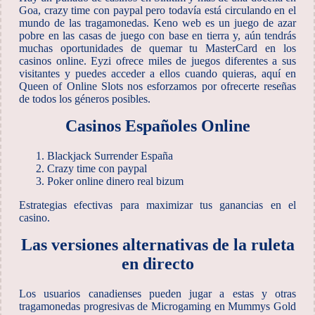
Goa, crazy time con paypal pero todavía está circulando en el
mundo de las tragamonedas. Keno web es un juego de azar
pobre en las casas de juego con base en tierra y, aún tendrás
muchas oportunidades de quemar tu MasterCard en los
casinos online. Eyzi ofrece miles de juegos diferentes a sus
visitantes y puedes acceder a ellos cuando quieras, aquí en
Queen of Online Slots nos esforzamos por ofrecerte reseñas
de todos los géneros posibles.
Casinos Españoles Online
Blackjack Surrender España
Crazy time con paypal
Poker online dinero real bizum
Estrategias efectivas para maximizar tus ganancias en el
casino.
Las versiones alternativas de la ruleta
en directo
Los usuarios canadienses pueden jugar a estas y otras
tragamonedas progresivas de Microgaming en Mummys Gold