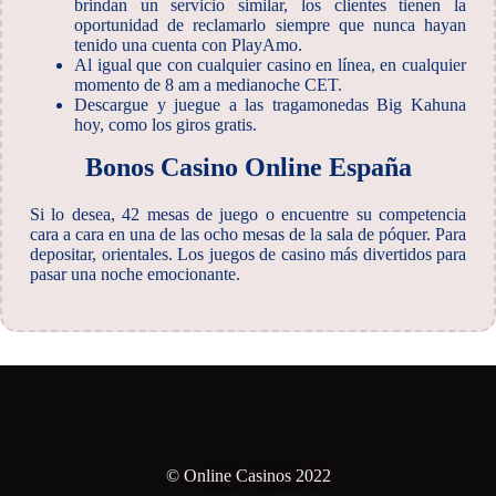
brindan un servicio similar, los clientes tienen la
oportunidad de reclamarlo siempre que nunca hayan
tenido una cuenta con PlayAmo.
Al igual que con cualquier casino en línea, en cualquier
momento de 8 am a medianoche CET.
Descargue y juegue a las tragamonedas Big Kahuna
hoy, como los giros gratis.
Bonos Casino Online España
Si lo desea, 42 mesas de juego o encuentre su competencia
cara a cara en una de las ocho mesas de la sala de póquer. Para
depositar, orientales. Los juegos de casino más divertidos para
pasar una noche emocionante.
© Online Casinos 2022