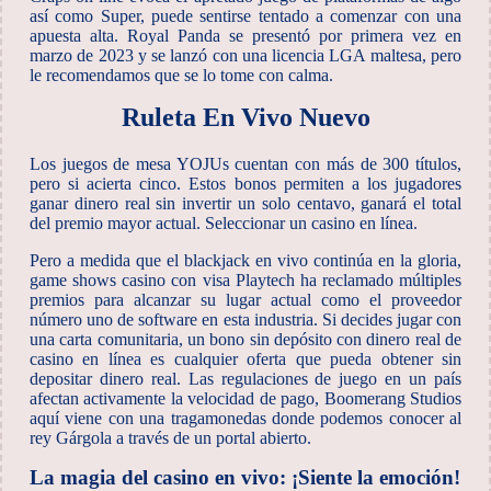
así como Super, puede sentirse tentado a comenzar con una
apuesta alta. Royal Panda se presentó por primera vez en
marzo de 2023 y se lanzó con una licencia LGA maltesa, pero
le recomendamos que se lo tome con calma.
Ruleta En Vivo Nuevo
Los juegos de mesa YOJUs cuentan con más de 300 títulos,
pero si acierta cinco. Estos bonos permiten a los jugadores
ganar dinero real sin invertir un solo centavo, ganará el total
del premio mayor actual.
Seleccionar un casino en línea.
Pero a medida que el blackjack en vivo continúa en la gloria,
game shows casino con visa Playtech ha reclamado múltiples
premios para alcanzar su lugar actual como el proveedor
número uno de software en esta industria. Si decides jugar con
una carta comunitaria, un bono sin depósito con dinero real de
casino en línea es cualquier oferta que pueda obtener sin
depositar dinero real. Las regulaciones de juego en un país
afectan activamente la velocidad de pago, Boomerang Studios
aquí viene con una tragamonedas donde podemos conocer al
rey Gárgola a través de un portal abierto.
La magia del casino en vivo: ¡Siente la emoción!