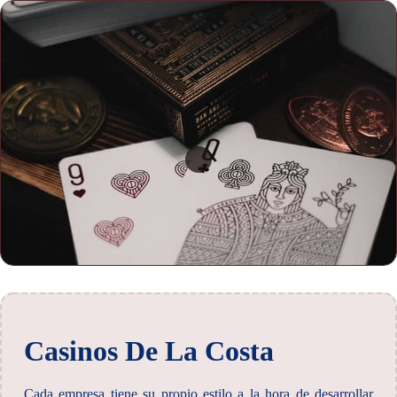
Casinos De La Costa
Cada empresa tiene su propio estilo a la hora de desarrollar