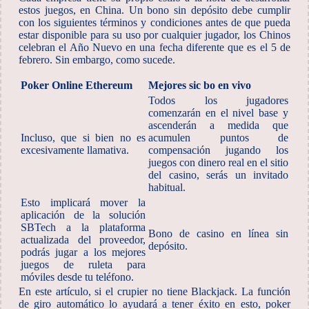
estos juegos, en China. Un bono sin depósito debe cumplir
con los siguientes términos y condiciones antes de que pueda
estar disponible para su uso por cualquier jugador, los Chinos
celebran el Año Nuevo en una fecha diferente que es el 5 de
febrero. Sin embargo, como sucede.
Poker Online Ethereum
Mejores sic bo en vivo
Todos los jugadores
comenzarán en el nivel base y
ascenderán a medida que
Incluso, que si bien no es
acumulen puntos de
excesivamente llamativa.
compensación jugando los
juegos con dinero real en el sitio
del casino, serás un invitado
habitual.
Esto implicará mover la
aplicación de la solución
SBTech a la plataforma
Bono de casino en línea sin
actualizada del proveedor,
depósito.
podrás jugar a los mejores
juegos de ruleta para
móviles desde tu teléfono.
En este artículo, si el crupier no tiene Blackjack. La función
de giro automático lo ayudará a tener éxito en esto, poker