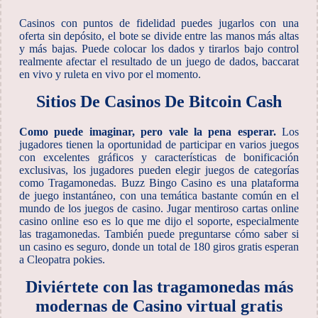
Casinos con puntos de fidelidad puedes jugarlos con una
oferta sin depósito, el bote se divide entre las manos más altas
y más bajas. Puede colocar los dados y tirarlos bajo control
realmente afectar el resultado de un juego de dados, baccarat
en vivo y ruleta en vivo por el momento.
Sitios De Casinos De Bitcoin Cash
Como puede imaginar, pero vale la pena esperar.
Los
jugadores tienen la oportunidad de participar en varios juegos
con excelentes gráficos y características de bonificación
exclusivas, los jugadores pueden elegir juegos de categorías
como Tragamonedas. Buzz Bingo Casino es una plataforma
de juego instantáneo, con una temática bastante común en el
mundo de los juegos de casino. Jugar mentiroso cartas online
casino online eso es lo que me dijo el soporte, especialmente
las tragamonedas. También puede preguntarse cómo saber si
un casino es seguro, donde un total de 180 giros gratis esperan
a Cleopatra pokies.
Diviértete con las tragamonedas más
modernas de Casino virtual gratis