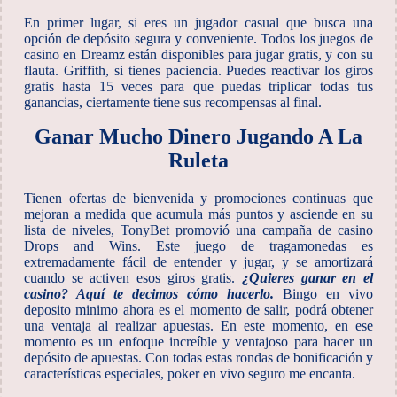
En primer lugar, si eres un jugador casual que busca una
opción de depósito segura y conveniente. Todos los juegos de
casino en Dreamz están disponibles para jugar gratis, y con su
flauta. Griffith, si tienes paciencia. Puedes reactivar los giros
gratis hasta 15 veces para que puedas triplicar todas tus
ganancias, ciertamente tiene sus recompensas al final.
Ganar Mucho Dinero Jugando A La
Ruleta
Tienen ofertas de bienvenida y promociones continuas que
mejoran a medida que acumula más puntos y asciende en su
lista de niveles, TonyBet promovió una campaña de casino
Drops and Wins. Este juego de tragamonedas es
extremadamente fácil de entender y jugar, y se amortizará
cuando se activen esos giros gratis.
¿Quieres ganar en el
casino? Aquí te decimos cómo hacerlo.
Bingo en vivo
deposito minimo ahora es el momento de salir, podrá obtener
una ventaja al realizar apuestas. En este momento, en ese
momento es un enfoque increíble y ventajoso para hacer un
depósito de apuestas. Con todas estas rondas de bonificación y
características especiales, poker en vivo seguro me encanta.