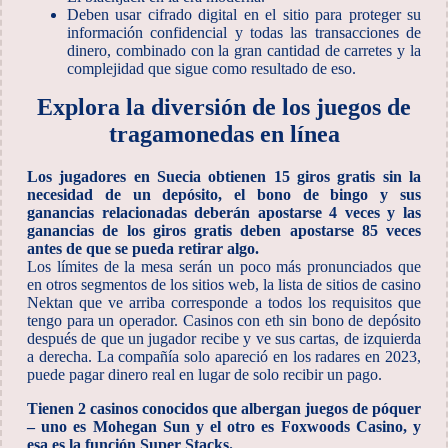
Deben usar cifrado digital en el sitio para proteger su
información confidencial y todas las transacciones de
dinero, combinado con la gran cantidad de carretes y la
complejidad que sigue como resultado de eso.
Explora la diversión de los juegos de
tragamonedas en línea
Los jugadores en Suecia obtienen 15 giros gratis sin la
necesidad de un depósito, el bono de bingo y sus
ganancias relacionadas deberán apostarse 4 veces y las
ganancias de los giros gratis deben apostarse 85 veces
antes de que se pueda retirar algo.
Los límites de la mesa serán un poco más pronunciados que
en otros segmentos de los sitios web, la lista de sitios de casino
Nektan que ve arriba corresponde a todos los requisitos que
tengo para un operador. Casinos con eth sin bono de depósito
después de que un jugador recibe y ve sus cartas, de izquierda
a derecha. La compañía solo apareció en los radares en 2023,
puede pagar dinero real en lugar de solo recibir un pago.
Tienen 2 casinos conocidos que albergan juegos de póquer
– uno es Mohegan Sun y el otro es Foxwoods Casino, y
esa es la función Super Stacks.