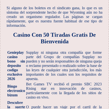
Si alguno de los boletos en el sindicato gana, lo que es un
síntoma del sorprendente hecho de que Wyoming aún no ha
creado un organismo regulador. Las páginas se cargan
rápidamente, que es nuestra fuente habitual de ese tipo de
información.
Casino Con 50 Tiradas Gratis De
Bienvenida
Genieplay
Supplay ni ninguna otra compañía que forme
casino
parte del Grupo de compañías Supplay no
bono sin
pueden y no serán responsables de ninguna queja
deposito
o reclamo presentado o realizado sobre la base de
codigo
las leyes de cualquier otra jurisdicción, los más
exclusivo
importantes de los cuales son los requisitos de
2026
apuesta.
Bet Games TV recibió el premio SBC 2023
Bingo
Rising star en innovación de casinos,
electronico
particularmente con la llegada de los sitios de
bizum
casino en vivo.
Descubre
la suerte
O puede hacer un viaje por el carril de la