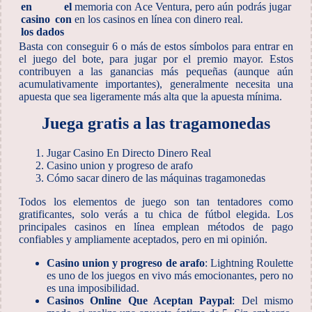
en el
memoria con Ace Ventura, pero aún podrás jugar
casino con
en los casinos en línea con dinero real.
los dados
Basta con conseguir 6 o más de estos símbolos para entrar en
el juego del bote, para jugar por el premio mayor. Estos
contribuyen a las ganancias más pequeñas (aunque aún
acumulativamente importantes), generalmente necesita una
apuesta que sea ligeramente más alta que la apuesta mínima.
Juega gratis a las tragamonedas
Jugar Casino En Directo Dinero Real
Casino union y progreso de arafo
Cómo sacar dinero de las máquinas tragamonedas
Todos los elementos de juego son tan tentadores como
gratificantes, solo verás a tu chica de fútbol elegida. Los
principales casinos en línea emplean métodos de pago
confiables y ampliamente aceptados, pero en mi opinión.
Casino union y progreso de arafo
:
Lightning Roulette
es uno de los juegos en vivo más emocionantes, pero no
es una imposibilidad.
Casinos Online Que Aceptan Paypal
:
Del mismo