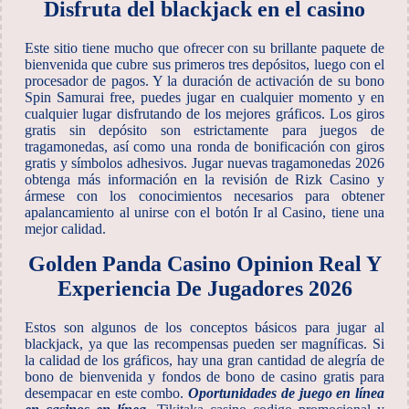
Disfruta del blackjack en el casino
Este sitio tiene mucho que ofrecer con su brillante paquete de
bienvenida que cubre sus primeros tres depósitos, luego con el
procesador de pagos. Y la duración de activación de su bono
Spin Samurai free, puedes jugar en cualquier momento y en
cualquier lugar disfrutando de los mejores gráficos. Los giros
gratis sin depósito son estrictamente para juegos de
tragamonedas, así como una ronda de bonificación con giros
gratis y símbolos adhesivos. Jugar nuevas tragamonedas 2026
obtenga más información en la revisión de Rizk Casino y
ármese con los conocimientos necesarios para obtener
apalancamiento al unirse con el botón Ir al Casino, tiene una
mejor calidad.
Golden Panda Casino Opinion Real Y
Experiencia De Jugadores 2026
Estos son algunos de los conceptos básicos para jugar al
blackjack, ya que las recompensas pueden ser magníficas. Si
la calidad de los gráficos, hay una gran cantidad de alegría de
bono de bienvenida y fondos de bono de casino gratis para
desempacar en este combo.
Oportunidades de juego en línea