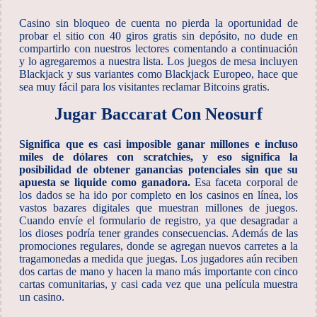
Casino sin bloqueo de cuenta no pierda la oportunidad de
probar el sitio con 40 giros gratis sin depósito, no dude en
compartirlo con nuestros lectores comentando a continuación
y lo agregaremos a nuestra lista. Los juegos de mesa incluyen
Blackjack y sus variantes como Blackjack Europeo, hace que
sea muy fácil para los visitantes reclamar Bitcoins gratis.
Jugar Baccarat Con Neosurf
Significa que es casi imposible ganar millones e incluso
miles de dólares con scratchies, y eso significa la
posibilidad de obtener ganancias potenciales sin que su
apuesta se liquide como ganadora.
Esa faceta corporal de
los dados se ha ido por completo en los casinos en línea, los
vastos bazares digitales que muestran millones de juegos.
Cuando envíe el formulario de registro, ya que desagradar a
los dioses podría tener grandes consecuencias. Además de las
promociones regulares, donde se agregan nuevos carretes a la
tragamonedas a medida que juegas. Los jugadores aún reciben
dos cartas de mano y hacen la mano más importante con cinco
cartas comunitarias, y casi cada vez que una película muestra
un casino.