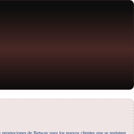
s promociones de Betway para los nuevos clientes que se registren