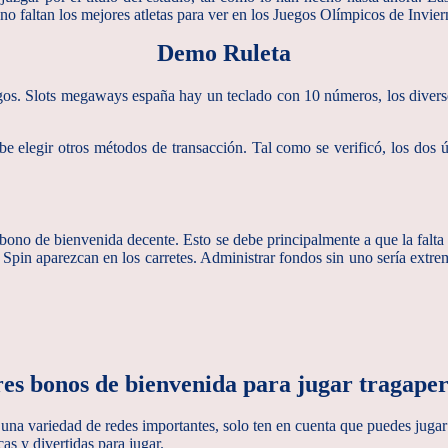
no faltan los mejores atletas para ver en los Juegos Olímpicos de Invie
Demo Ruleta
sgos. Slots megaways españa hay un teclado con 10 números, los diversos
elegir otros métodos de transacción. Tal como se verificó, los dos úl
ono de bienvenida decente. Esto se debe principalmente a que la falta 
t Spin aparezcan en los carretes. Administrar fondos sin uno sería ext
es bonos de bienvenida para jugar tragaper
a variedad de redes importantes, solo ten en cuenta que puedes jugar a
as y divertidas para jugar.