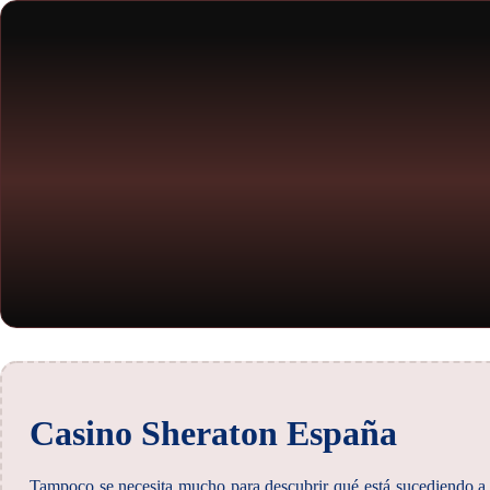
Casino Sheraton España
Tampoco se necesita mucho para descubrir qué está sucediendo a j