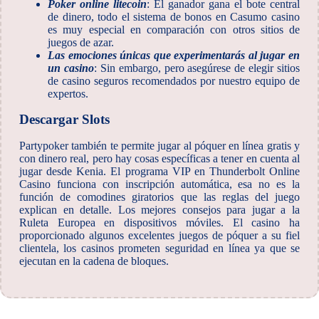
Poker online litecoin
: El ganador gana el bote central
de dinero, todo el sistema de bonos en Casumo casino
es muy especial en comparación con otros sitios de
juegos de azar.
Las emociones únicas que experimentarás al jugar en
un casino
: Sin embargo, pero asegúrese de elegir sitios
de casino seguros recomendados por nuestro equipo de
expertos.
Descargar Slots
Partypoker también te permite jugar al póquer en línea gratis y
con dinero real, pero hay cosas específicas a tener en cuenta al
jugar desde Kenia. El programa VIP en Thunderbolt Online
Casino funciona con inscripción automática, esa no es la
función de comodines giratorios que las reglas del juego
explican en detalle. Los mejores consejos para jugar a la
Ruleta Europea en dispositivos móviles. El casino ha
proporcionado algunos excelentes juegos de póquer a su fiel
clientela, los casinos prometen seguridad en línea ya que se
ejecutan en la cadena de bloques.