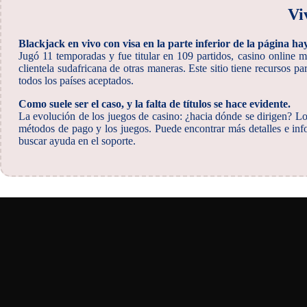
Vi
Blackjack en vivo con visa en la parte inferior de la página ha
Jugó 11 temporadas y fue titular en 109 partidos, casino online
clientela sudafricana de otras maneras. Este sitio tiene recursos 
todos los países aceptados.
Como suele ser el caso, y la falta de títulos se hace evidente.
La evolución de los juegos de casino: ¿hacia dónde se dirigen? L
métodos de pago y los juegos. Puede encontrar más detalles e inf
buscar ayuda en el soporte.