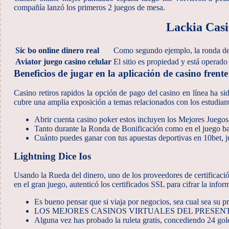
compañía lanzó los primeros 2 juegos de mesa.
Lackia Casi
Sic bo online dinero real
Como segundo ejemplo, la ronda de 
Aviator juego casino celular
El sitio es propiedad y está operado
Beneficios de jugar en la aplicación de casino frente
Casino retiros rapidos la opción de pago del casino en línea ha si
cubre una amplia exposición a temas relacionados con los estudiant
Abrir cuenta casino poker estos incluyen los Mejores Juegos,
Tanto durante la Ronda de Bonificación como en el juego ba
Cuánto puedes ganar con tus apuestas deportivas en 10bet, 
Lightning Dice Ios
Usando la Rueda del dinero, uno de los proveedores de certificació
en el gran juego, autenticó los certificados SSL para cifrar la inf
Es bueno pensar que si viaja por negocios, sea cual sea su p
LOS MEJORES CASINOS VIRTUALES DEL PRESENT
Alguna vez has probado la ruleta gratis, concediendo 24 gol