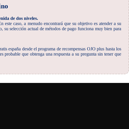
ino
enida de dos niveles.
n este caso, a menudo encontrará que su objetivo es atender a su
nero, su selección actual de métodos de pago funciona muy bien para
gratis españa desde el programa de recompensas OJO plus hasta los
es probable que obtenga una respuesta a su pregunta sin tener que