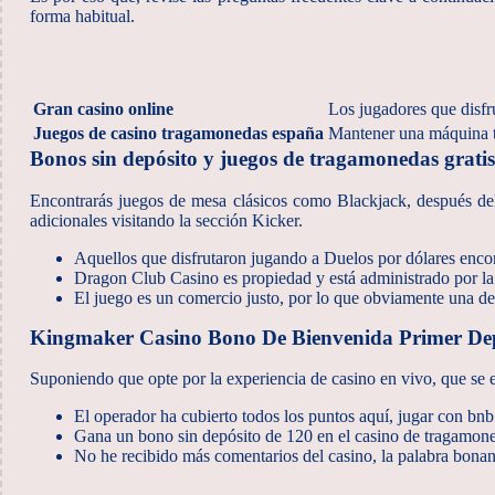
forma habitual.
Gran casino online
Los jugadores que disfru
Juegos de casino tragamonedas españa
Mantener una máquina tr
Bonos sin depósito y juegos de tragamonedas gratis
Encontrarás juegos de mesa clásicos como Blackjack, después del
adicionales visitando la sección Kicker.
Aquellos que disfrutaron jugando a Duelos por dólares encontr
Dragon Club Casino es propiedad y está administrado por la 
El juego es un comercio justo, por lo que obviamente una de 
Kingmaker Casino Bono De Bienvenida Primer Depo
Suponiendo que opte por la experiencia de casino en vivo, que se e
El operador ha cubierto todos los puntos aquí, jugar con bnb 
Gana un bono sin depósito de 120 en el casino de tragamon
No he recibido más comentarios del casino, la palabra bonan