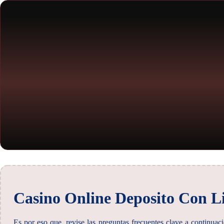
Casino Online Deposito Con Li
Es por eso que, revise las preguntas frecuentes clave a continuac