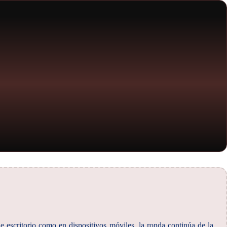
e escritorio como en dispositivos móviles, la ronda continúa de la