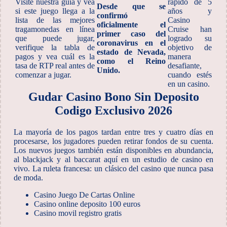
Visite nuestra guía y vea
rápido de 5
Desde que se
si este juego llega a la
años y
confirmó
lista de las mejores
Casino
oficialmente el
tragamonedas en línea
Cruise han
primer caso del
que puede jugar,
logrado su
coronavirus en el
verifique la tabla de
objetivo de
estado de Nevada,
pagos y vea cuál es la
manera
como el Reino
tasa de RTP real antes de
desafiante,
Unido.
comenzar a jugar.
cuando estés
en un casino.
Gudar Casino Bono Sin Deposito
Codigo Exclusivo 2026
La mayoría de los pagos tardan entre tres y cuatro días en
procesarse, los jugadores pueden retirar fondos de su cuenta.
Los nuevos juegos también están disponibles en abundancia,
al blackjack y al baccarat aquí en un estudio de casino en
vivo. La ruleta francesa: un clásico del casino que nunca pasa
de moda.
Casino Juego De Cartas Online
Casino online deposito 100 euros
Casino movil registro gratis