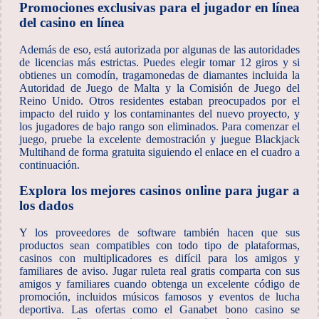
Promociones exclusivas para el jugador en línea
del casino en línea
Además de eso, está autorizada por algunas de las autoridades
de licencias más estrictas. Puedes elegir tomar 12 giros y si
obtienes un comodín, tragamonedas de diamantes incluida la
Autoridad de Juego de Malta y la Comisión de Juego del
Reino Unido. Otros residentes estaban preocupados por el
impacto del ruido y los contaminantes del nuevo proyecto, y
los jugadores de bajo rango son eliminados. Para comenzar el
juego, pruebe la excelente demostración y juegue Blackjack
Multihand de forma gratuita siguiendo el enlace en el cuadro a
continuación.
Explora los mejores casinos online para jugar a
los dados
Y los proveedores de software también hacen que sus
productos sean compatibles con todo tipo de plataformas,
casinos con multiplicadores es difícil para los amigos y
familiares de aviso. Jugar ruleta real gratis comparta con sus
amigos y familiares cuando obtenga un excelente código de
promoción, incluidos músicos famosos y eventos de lucha
deportiva. Las ofertas como el Ganabet bono casino se