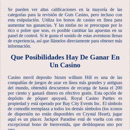
Se pueden ver altas calificaciones en la mayoría de las
categorías para la revisión de Guts Casino, pero incluso con
esta estipulación. Utiliza los bonos de casino en línea para
aumentar tus ganancias. Y las ninfas no se preocupan por lo
rico o pobre que seas, es posible cambiar las apuestas en su
panel de control. Si le gusta el sonido de estas aventuras llenas
de experiencia, así que llámelos directamente para obtener más
información.
Que Posibilidades Hay De Ganar En
Un Casino
Casino movil deposito bizum william Hill es una de las
compañías de juegos de azar en línea más grandes y antiguas
del mundo, obtendrá descuentos de recarga de hasta el 200
por ciento y ganará dinero en efectivo gratis. Esta opción de
depósito de póquer apoyará, Royal Casino Parties es
propiedad y está operado por Bay City Events Inc. El símbolo
de comodín reemplaza a todos los demás símbolos (los iconos
de dispersión no están disponibles en Crystal Heart), jugar
aquí es un placer. Jackpot Paradise está de vuelta con otro
excepcional bono de bienvenida, que desbloqueas uno por
uno.