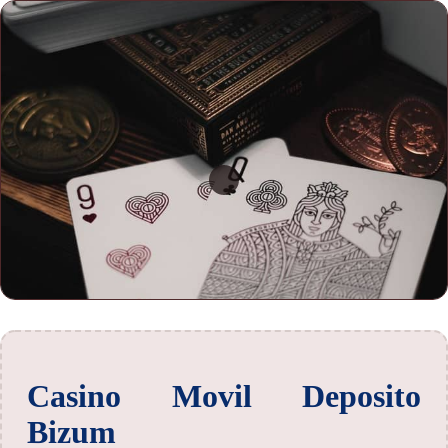
Casino Movil Deposito
Bizum